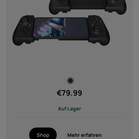
€
79.99
Auf Lager
Um
Geräterecycling
Shop
Mehr erfahren