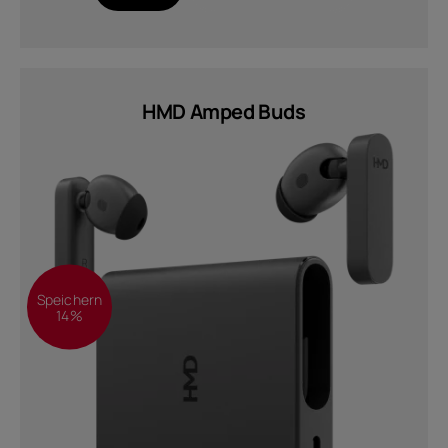
Selbstreparatur
Germany
HMD Amped Buds
Speichern
14%