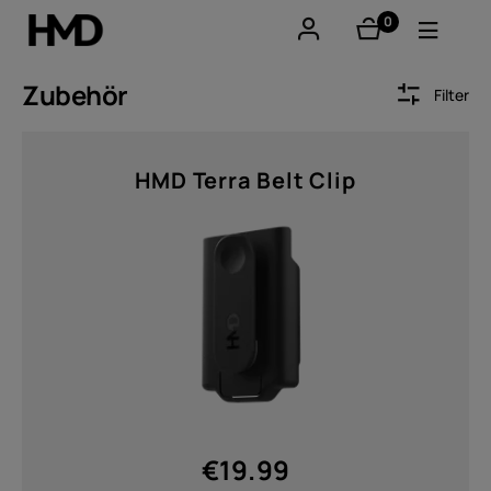
0
Artikel
Konto
Zubehör
Filter
Smartphones
Sort by
HMD Terra Belt Clip
Feature phones
Zubehör
Angebote
Preis
Von
Zu
€
19.99