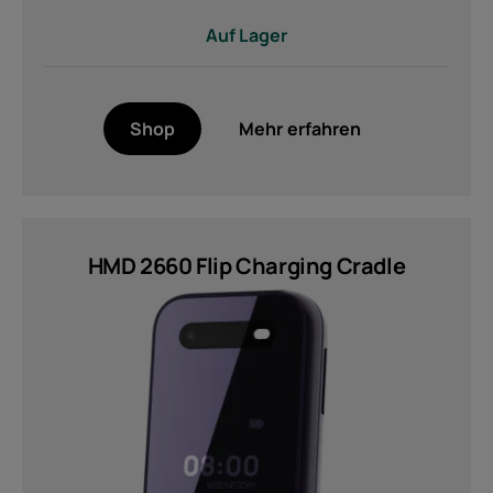
Marke
Auf Lager
HMD (12)
Farbe
Shop
Mehr erfahren
Noir (1)
Blau (1)
Grau (1)
HMD 2660 Flip Charging Cradle
Grün (1)
Indigo Blue (1)
Pink (3)
Lila (1)
MEHR
Features