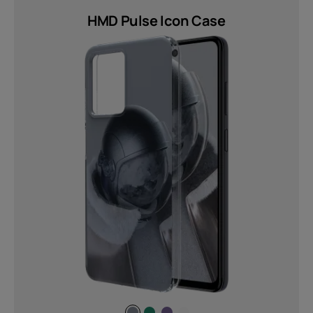
whole screen real estate to get in on
the action while gaming! (1)
HMD Pulse Icon Case
MEHR
Bluetooth
5.4 (2)
Akkutyp
Non Removable (2)
Gewicht
60 g (1)
78 g (2)
80 g (1)