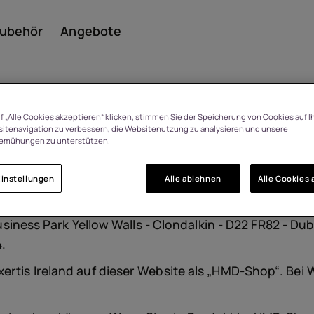
ubehör
Angebote
f „Alle Cookies akzeptieren“ klicken, stimmen Sie der Speicherung von Cookies auf I
itenavigation zu verbessern, die Websitenutzung zu analysieren und unsere
emühungen zu unterstützen.
Smar
etrieben, einem in der Republik Irland eingetragenen 
instellungen
Alle ablehnen
Alle Cookies 
odukten sowie damit verbundenen Dienstleistungen i
e über 90 Mitarbeiter, sodass Ihre Bestellung in sehr 
Featu
Business Park Yellow Walls - Clondalkin - D22 FR82 - Dub
4.
xertis Ireland auf dieser Website als „HMD-Shop“. Bei