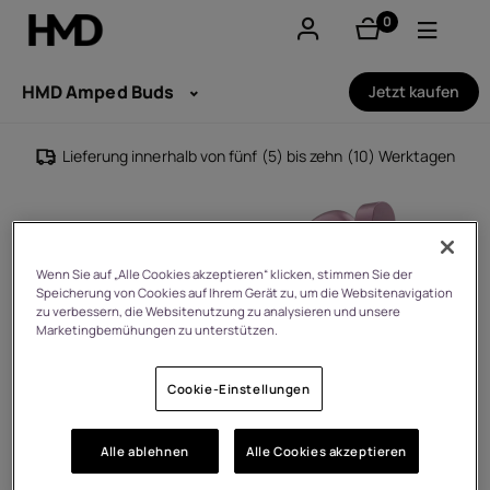
0
Artikel
Konto
HMD Amped Buds
Jetzt kaufen
Smartphones
Lieferung innerhalb von fünf (5) bis zehn (10) Werktagen
Feature phones
Zubehör
Wenn Sie auf „Alle Cookies akzeptieren“ klicken, stimmen Sie der
Speicherung von Cookies auf Ihrem Gerät zu, um die Websitenavigation
Angebote
zu verbessern, die Websitenutzung zu analysieren und unsere
Marketingbemühungen zu unterstützen.
Cookie-Einstellungen
Alle ablehnen
Alle Cookies akzeptieren