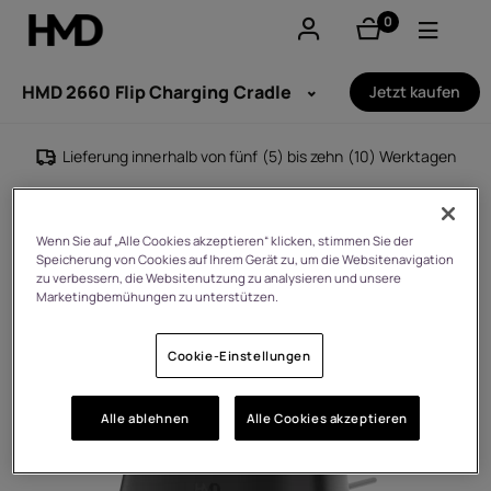
0
Artikel
Konto
HMD 2660 Flip Charging Cradle
Jetzt kaufen
Smartphones
Lieferung innerhalb von fünf (5) bis zehn (10) Werktagen
Feature phones
Zubehör
Wenn Sie auf „Alle Cookies akzeptieren“ klicken, stimmen Sie der
Speicherung von Cookies auf Ihrem Gerät zu, um die Websitenavigation
zu verbessern, die Websitenutzung zu analysieren und unsere
Angebote
Marketingbemühungen zu unterstützen.
Cookie-Einstellungen
Alle ablehnen
Alle Cookies akzeptieren