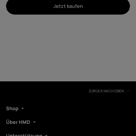
Jetzt kaufen
Um
Geräterecycling
Selbstreparatur
Germany
ZURÜCK NACH OBEN
Shop
Über HMD
Unterstützung