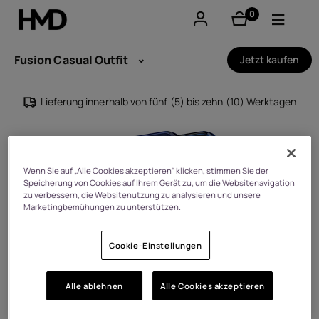
0
Artikel
Konto
Fusion Casual Outfit
Jetzt kaufen
Smartphones
Lieferung innerhalb von fünf (5) bis zehn (10) Werktagen
Feature phones
Zubehör
Wenn Sie auf „Alle Cookies akzeptieren“ klicken, stimmen Sie der
Speicherung von Cookies auf Ihrem Gerät zu, um die Websitenavigation
Angebote
zu verbessern, die Websitenutzung zu analysieren und unsere
Marketingbemühungen zu unterstützen.
Cookie-Einstellungen
Alle ablehnen
Alle Cookies akzeptieren