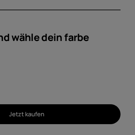
ör
ote
nd wähle dein
farbe
Jetzt kaufen