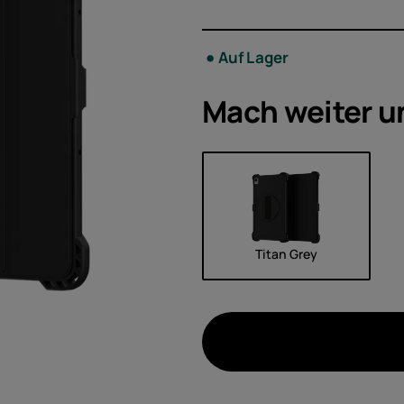
Zubeh
Auf Lager
Angeb
Mach weiter u
Titan Grey