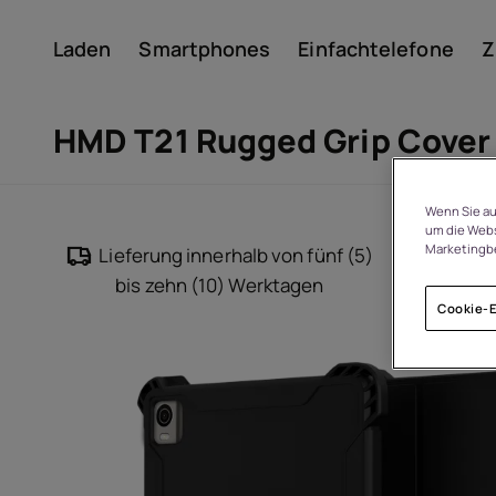
Laden
Smartphones
Einfachtelefone
Z
Konto
HMD T21 Rugged Grip Cover
Wenn Sie au
um die Webs
Marketingb
Lieferung innerhalb von fünf (5)
14
bis zehn (10) Werktagen
Cookie-E
Um
Geräterecycling