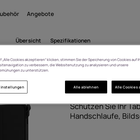
ubehör
Angebote
Übersicht
Spezifikationen
f „Alle Cookies akzeptieren“ klicken, stimmen Sie der Speicherung von Cookies auf I
itenavigation zu verbessern, die Websitenutzung zu analysieren und unsere
Smar
HMD T21 Ru
emühungen zu unterstützen.
 Tage Rückgaberecht bei
Meinungsänderung
instellungen
Alle ablehnen
Alle Cookies 
8P00000291
Featu
Schützen Sie Ihr Tab
Handschlaufe, Bild