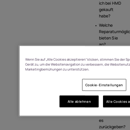
ich bei HMD
gekauft
habe?
Welche
Reparaturmöglic
bieten Sie
an?
Welche
Mitteilungen
Wenn Sie auf „Alle Cookies akzeptieren“ klicken, stimmen Sie der S
Gerät zu, um die Websitenavigation zu verbessern, die Websitenut
erhalte ich zu
Marketingbemühungen zu unterstützen.
meiner
Bestellung?
Cookie-Einstellungen
Mein Produkt
ist
beschädigt
Alle ablehnen
Alle Cookies 
angekommen.
Wie kann ich
es
zurückgeben?