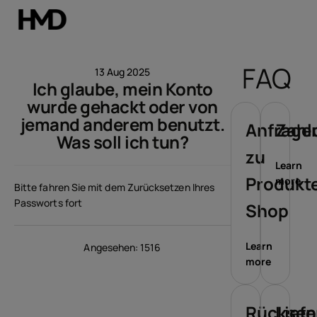
Konto
FAQ
13 Aug 2025
Ich glaube, mein Konto
Smartphones
wurde gehackt oder von
jemand anderem benutzt.
Feature phones
Anfrage
Zahl
Was soll ich tun?
zu
Zubehör
Learn
Produkt
more
Bitte fahren Sie mit dem Zurücksetzen Ihres
Angebote
Passworts fort
Shop
Learn
Angesehen: 1516
more
Rückse
Lief