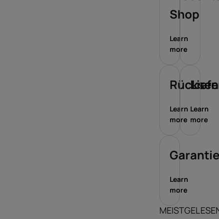
Shop
Learn
more
Rückse
Lief
Learn
Learn
more
more
Garanti
Learn
more
MEISTGELESE