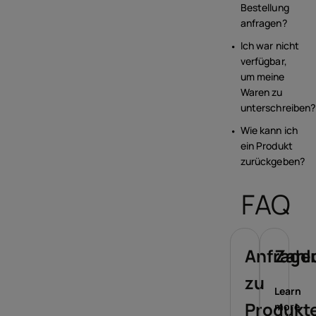
Bestellung
anfragen?
Ich war nicht
verfügbar,
um meine
Waren zu
unterschreiben?
Wie kann ich
ein Produkt
zurückgeben?
FAQ
Anfrage
Zahl
zu
Learn
Produkt
more