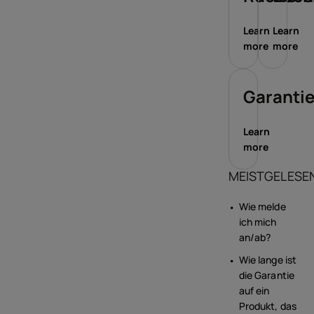
Learn
Learn
more
more
Garanti
Learn
more
MEISTGELESE
Wie melde
ich mich
an/ab?
Wie lange ist
die Garantie
auf ein
Produkt, das