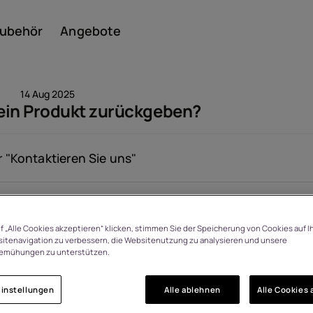
ubehör
Angebote
14 Aug 2025
 ein Produkt zurückgeben?
Smar
 "
Kontaktieren Sie uns
"
Angesehen: 1483
Featu
f „Alle Cookies akzeptieren“ klicken, stimmen Sie der Speicherung von Cookies auf I
itenavigation zu verbessern, die Websitenutzung zu analysieren und unsere
emühungen zu unterstützen.
instellungen
Alle ablehnen
Alle Cookies 