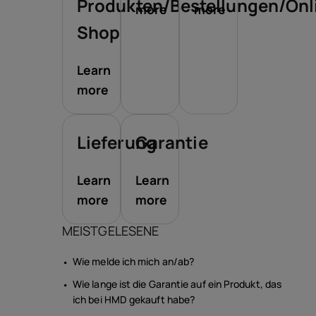
Produkten/Bestellungen/Onl
more
more
Shop
Learn
more
Lieferung
Garantie
Learn
Learn
more
more
MEISTGELESENE
Wie melde ich mich an/ab?
Wie lange ist die Garantie auf ein Produkt, das
ich bei HMD gekauft habe?