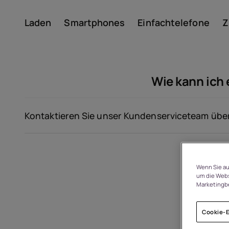
Laden
Smartphones
Einfachtelefone
Z
Konto
Wie kann ich
Kontaktieren Sie unser Kundenserviceteam über
Um
Wenn Sie au
um die Webs
Marketingb
Geräterecycling
Cookie-E