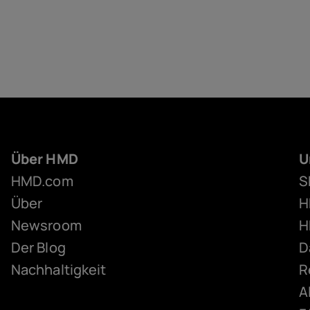
Über HMD
U
HMD.com
S
Über
H
Newsroom
H
Der Blog
D
Nachhaltigkeit
R
A