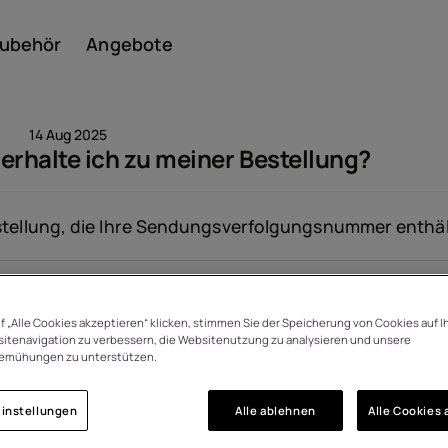
ubehör
Angebote
14 Aug 2025
erhalte ich zu meiner Bestellung?
Smar
Bestellung, die Ihre Sendungsverfolgungsnummer enthäl
Angesehen: 1527
Featu
f „Alle Cookies akzeptieren“ klicken, stimmen Sie der Speicherung von Cookies auf I
itenavigation zu verbessern, die Websitenutzung zu analysieren und unsere
emühungen zu unterstützen.
instellungen
Alle ablehnen
Alle Cookies 