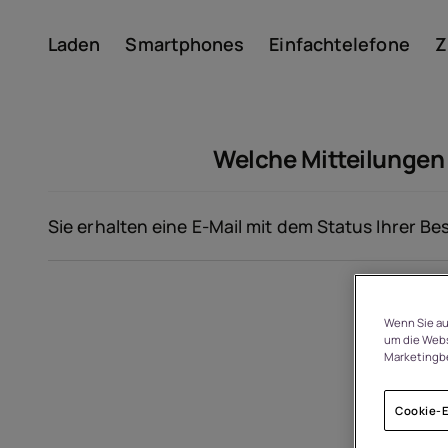
Laden
Smartphones
Einfachtelefone
Z
Konto
Welche Mitteilungen 
Sie erhalten eine E-Mail mit dem Status Ihrer 
Um
Wenn Sie au
um die Webs
Marketingb
Geräterecycling
Cookie-E