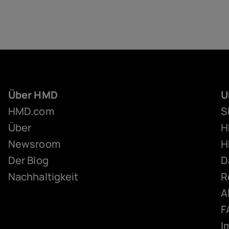
Über HMD
U
HMD.com
S
Über
H
Newsroom
H
Der Blog
D
Nachhaltigkeit
R
A
F
I