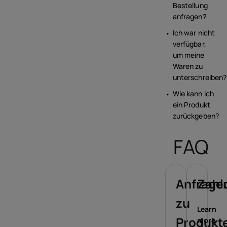
Bestellung
anfragen?
Ich war nicht
verfügbar,
um meine
Waren zu
unterschreiben?
Wie kann ich
ein Produkt
zurückgeben?
FAQ
Anfrage
Zahl
zu
Learn
Produkt
more