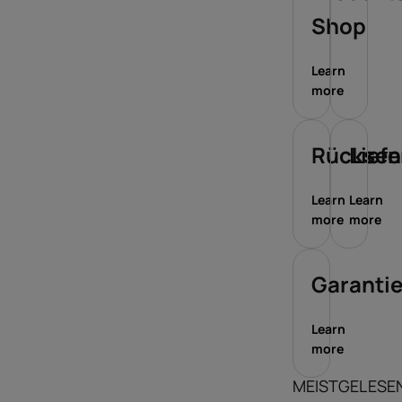
Shop
Learn
more
Rückse
Lief
Learn
Learn
more
more
Garanti
Learn
more
MEISTGELESE