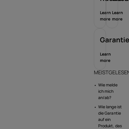
Learn
Learn
more
more
Garanti
Learn
more
MEISTGELESE
Wie melde
ich mich
an/ab?
Wie lange ist
die Garantie
auf ein
Produkt, das