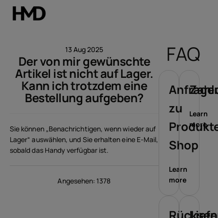
Konto
FAQ
13 Aug 2025
Der von mir gewünschte
Smartphones
Artikel ist nicht auf Lager.
Kann ich trotzdem eine
Feature phones
Anfrage
Zahl
Bestellung aufgeben?
zu
Zubehör
Learn
Produkt
more
Sie können „Benachrichtigen, wenn wieder auf
Angebote
Lager“ auswählen, und Sie erhalten eine E-Mail,
Shop
sobald das Handy verfügbar ist.
Learn
more
Angesehen: 1378
Rückse
Lief