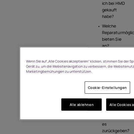
ich bei HMD
gekauft
habe?
Welche
Reparaturmöglic
bieten Sie
an?
Welche
Mitteilungen
Wenn Sie auf „Alle Cookies akzeptieren“ klicken, stimmen Sie der S
Gerät zu, um die Websitenavigation zu verbessern, die Websitenut
erhalte ich zu
Marketingbemühungen zu unterstützen.
meiner
Bestellung?
Cookie-Einstellungen
Mein Produkt
ist
beschädigt
Alle ablehnen
Alle Cookies 
angekommen.
Wie kann ich
es
zurückgeben?