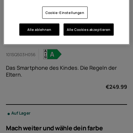
Cookie-Einstellungen
Alle ablehnen
Alle Cookies akzeptieren
HMD Fusion X1
101SQ503H056
Das Smartphone des Kindes. Die Regeln der
Eltern.
€
249.99
Auf Lager
Mach weiter und wähle dein
farbe