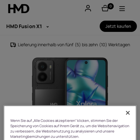
0
Artikel
Konto
HMD Fusion X1
Jetzt kaufen
Smartphones
Lieferung innerhalb von fünf (5) bis zehn (10) Werktagen
Feature phones
Zubehör
Angebote
Wenn Sie auf „Alle Cookies akzeptieren“ klicken, stimmen Sie der
Speicherung von Cookies auf Ihrem Gerät zu, um die Websitenavigation
zu verbessern, die Websitenutzung zu analysieren und unsere
Marketingbemühungen zu unterstützen.