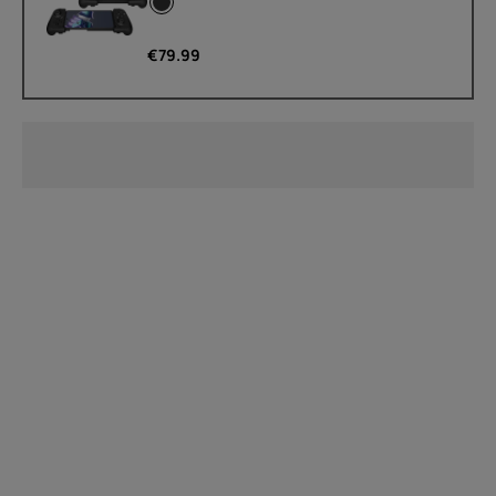
€
79.99
Um
Geräterecycling
Selbstreparatur
Germany