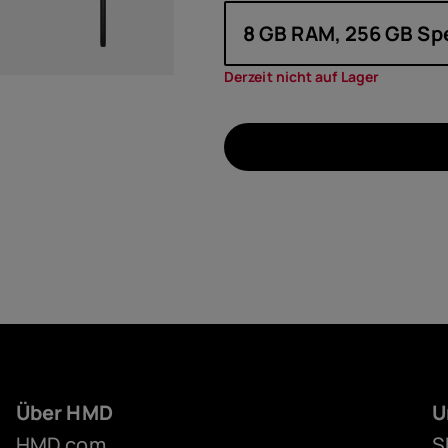
8 GB RAM, 256 GB Sp
Derzeit nicht auf Lager
Über HMD
U
HMD.com
S