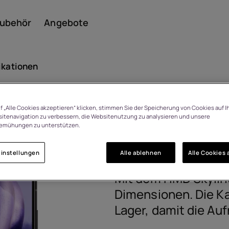
ubehör
Angebote
ikationen
f „Alle Cookies akzeptieren“ klicken, stimmen Sie der Speicherung von Cookies auf I
Smar
HMD Skylin
 Tage Rückgaberecht bei
itenavigation zu verbessern, die Websitenutzung zu analysieren und unsere
emühungen zu unterstützen.
Meinungsänderung
HQ50200045XB0
instellungen
Alle ablehnen
Alle Cookies 
Featu
Mit dem HMD Skylin
Dimensionen. Die Ka
Lager, damit die Au