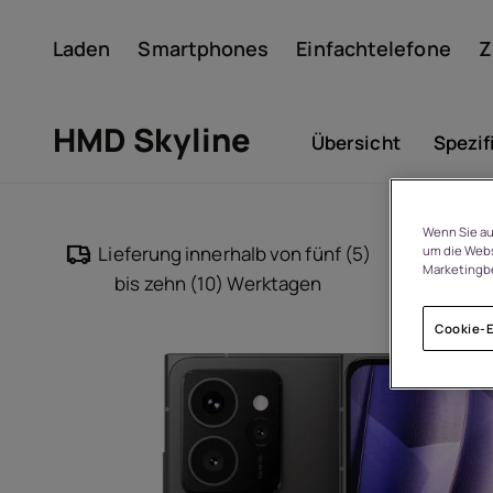
Laden
Smartphones
Einfachtelefone
Z
Konto
HMD Skyline
Übersicht
Spezif
Wenn Sie au
Lieferung innerhalb von fünf (5)
14
um die Webs
Marketingb
bis zehn (10) Werktagen
Cookie-E
Um
Geräterecycling