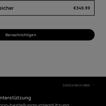
eicher
€349.99
Benachrichtigen
ZURÜCK NACH OBEN
nterstützung
hop-bestellungsunterstützung