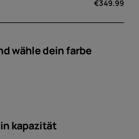
ör
€
349.99
ote
nd wähle dein
farbe
ein
kapazität