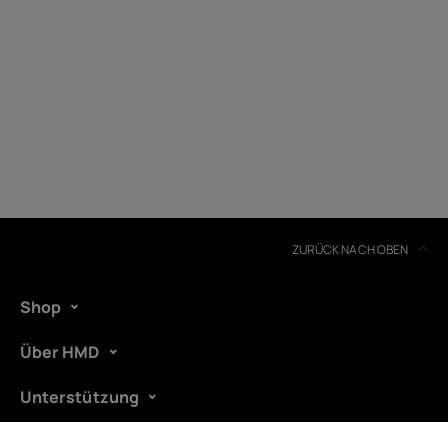
Geräterecycling
Selbstreparatur
Germany
ZURÜCK NACH OBEN
Shop
Über HMD
Unterstützung