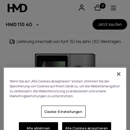
0
Artikel
Konto
HMD 110 4G
Jetzt kaufen
Smartphones
Lieferung innerhalb von fünf (5) bis zehn (10) Werktagen
Feature phones
Zubehör
Angebote
Wenn Sie auf „Alle Cookies akzeptieren“ klicken, stimmen Sie der
Speicherung von Cookies auf Ihrem Gerät zu, um die Websitenavigation
zu verbessern, die Websitenutzung zu analysieren und unsere
Marketingbemühungen zu unterstützen.
Cookie-Einstellungen
Alle ablehnen
Alle Cookies akzeptieren