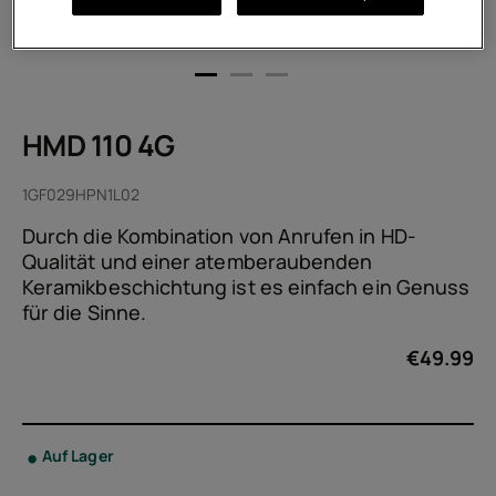
HMD 110 4G
1GF029HPN1L02
Durch die Kombination von Anrufen in HD-
Qualität und einer atemberaubenden
Keramikbeschichtung ist es einfach ein Genuss
für die Sinne.
€
49.99
Auf Lager