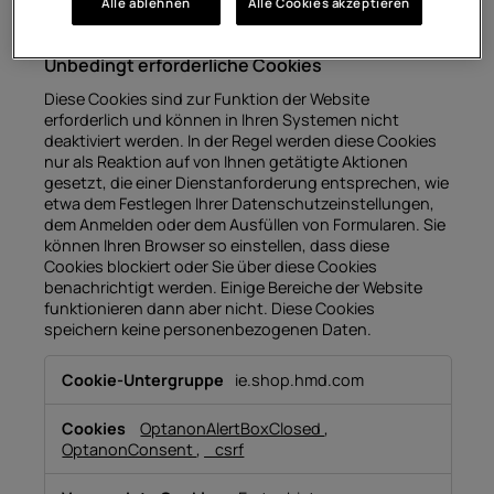
Alle ablehnen
Alle Cookies akzeptieren
verwenden wir Cookies und andere Tracker-
Technologien für die folgenden Zwecke:
Unbedingt erforderliche Cookies
Diese Cookies sind zur Funktion der Website
erforderlich und können in Ihren Systemen nicht
deaktiviert werden. In der Regel werden diese Cookies
nur als Reaktion auf von Ihnen getätigte Aktionen
gesetzt, die einer Dienstanforderung entsprechen, wie
etwa dem Festlegen Ihrer Datenschutzeinstellungen,
dem Anmelden oder dem Ausfüllen von Formularen. Sie
können Ihren Browser so einstellen, dass diese
Cookies blockiert oder Sie über diese Cookies
benachrichtigt werden. Einige Bereiche der Website
funktionieren dann aber nicht. Diese Cookies
speichern keine personenbezogenen Daten.
Unbedingt
ie.shop.hmd.com
erforderliche
Cookies
OptanonAlertBoxClosed
,
OptanonConsent
,
_csrf